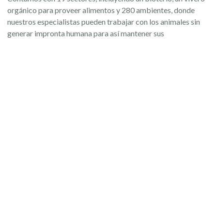
orgánico para proveer alimentos y 280 ambientes, donde
nuestros especialistas pueden trabajar con los animales sin
generar impronta humana para así mantener sus
comportamientos naturales.
En los últimos 16 años, participamos junto a organismos en el
rescate y rehabilitación de fauna, de los cuales
aproximadamente 4.200 individuos fueron recuperados en
nuestras instalaciones y reinsertados en distintas provincias
del país. Entre estos se encuentran grandes mamíferos como
aguará guazú, ciervo de los pantanos y oso hormiguero.
NOTICIAS